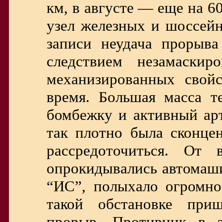
км, в августе — еще на 
узел железных и шоссейн
записи неудача прорыва
следствием незамаскир
механизированных cвой
время. Большая масса т
бомбежку и активный арт
так плотно была сконцен
рассредоточиться. От
опрокидывались автомаши
“ИС”, полыхало огромно
такой обстановке приш
прорыв. Противник в 