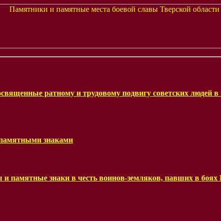
вященные ратному и трудовому подвигу советских людей в
 памятными знаками
 и памятные знаки в честь воинов-земляков, павших в боях