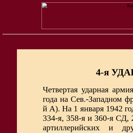
4-я УД
Четвертая ударная арми
года на Сев.
-
Западном фр
й А). На 1 января 1942 го
334-я, 358-я и 360-я СД,
артиллерийских и др