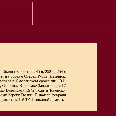
в были включены 245-я, 252-я, 254-я
ты на рубеже Старая Русса, Демянск,
твовала в Смоленском сражении 1941
 Старица. В составе Западного, с 17
ко-Вяземской 1942 года и Ржевско-
ому берегу Волги. В начале февраля
правления 1-й ТА (танковой армии).