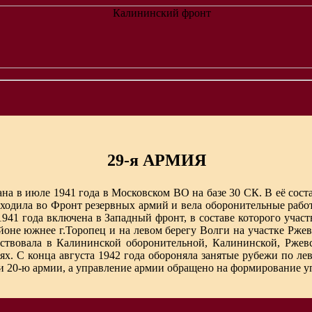
29-я АРМИЯ
на в июле 1941 года в Московском ВО на базе 30 СК. В её соста
 Входила во Фронт резервных армий и вела оборонительные рабо
941 года включена в Западный фронт, в составе которого учас
йоне южнее г.Торопец и на левом берегу Волги на участке Ржев,
ствовала в Калининской оборонительной, Калининской, Ржевс
х. С конца августа 1942 года обороняла занятые рубежи по лев
 и 20-ю армии, а управление армии обращено на формирование у