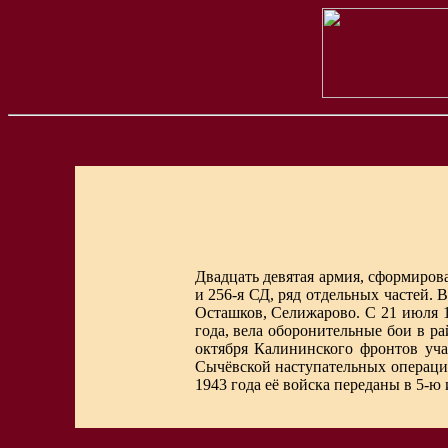
Двадцать девятая армия, сформирова
и 256-я СД, ряд отдельных частей.
Осташков, Селижарово. С 21 июля 1
года, вела оборонительные бои в ра
октября Калининского фронтов уча
Сычёвской наступательных операция
1943 года её войска переданы в 5-ю