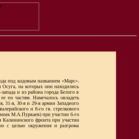
года под кодовым названием «Марс».
 Осуга, на которых они находились
запада и из района города Белого в
е по частям. Намечалось овладеть
, 31-я, 30-я и 29-я армии Западного
валерийского и 8-го гв. стрелкового
овник М.А.Пуркаев) при участии 6-го
ии Калининского фронта при участии
ию с целью окружения и разгрома