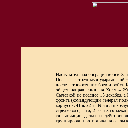
Наступательная операция войск Зап
Цель – встречными ударами войск 
после летне-осенних боев и войск 
общем направлении, на Холм – Жи
Сычевкой не позднее 15 декабря, а 
фронта (командующий генерал-полко
корпусов, 41-я, 22-я, 39-я и 3-я в
стрелкового, 1-го, 2-го и 3-го ме
сил авиации дальнего действия 
группировки противника на левом 