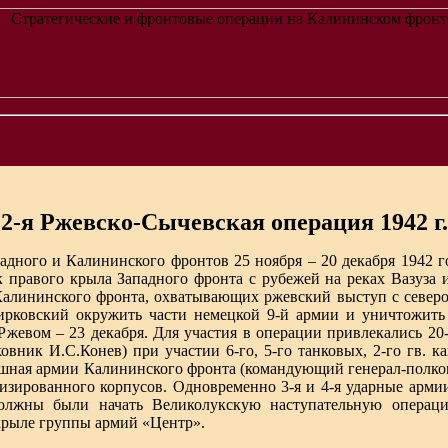
2-я Ржевско-Сычевская операция 1942 г.
адного и Калининского фронтов 25 ноября – 20 декабря 1942 
правого крыла Западного фронта с рубежей на реках Вазуза и
Калининского фронта, охватывающих ржевский выступ с северо-
рковский окружить части немецкой 9-й армии и уничтожить е
Ржевом – 23 декабря. Для участия в операции привлекались 20-я
вник И.С.Конев) при участии 6-го, 5-го танковых, 2-го гв. ка
оздушная армии Калининского фронта (командующий генерал-полк
ханизированного корпусов. Одновременно 3-я и 4-я ударные арм
должны были начать Великолукскую наступательную операц
крыле группы армий «Центр».