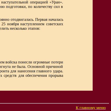
 наступательной операцией «Уран».
ню подготовки, по количеству сил в
оянно отодвигалась. Первая началась
 25 ноября наступлением советских
лить несколько этапов:
ичем войска понесли огромные потери
стигнута не была. Основной причиной
онта для нанесения главного удара.
х средств для обеспечения прорыва
К главному меню