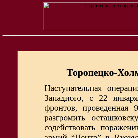
Торопецко-Холм
Наступательная операц
Западного, с 22 январ
фронтов, проведенная 
разгромить осташковск
содействовать поражен
армий “Центр” в
Ржевск