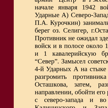
начале января 1942 во
Ударные А) Северо-Запад
П.А. Курочкин) занимал
берег оз. Селигер, г.Ост
Противник не ожидал зде
войск и в полосе около 
и 1 кавалерийскую б
“Север”. Замысел советс
4-й Ударных А на стыке
разгромить противник
Осташкова, затем, ра
направлении, обойти его
с северо-запада и во
Калининского и Зап