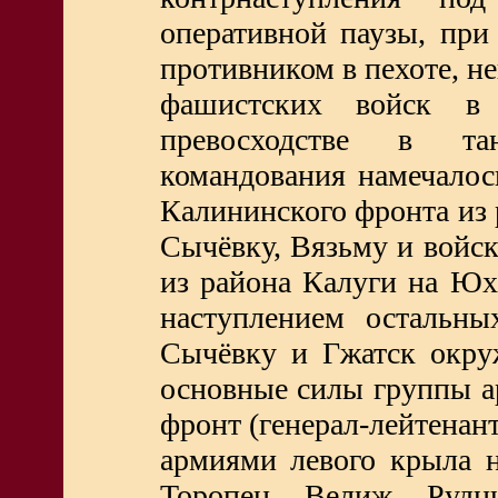
оперативной паузы, при
противником в пехоте, н
фашистских войск в
превосходстве в та
командования намечалос
Калининского фронта из 
Сычёвку, Вязьму и войск
из района Калуги на Ю
наступлением остальны
Сычёвку и Гжатск окру
основные силы группы а
фронт (генерал-лейтенан
армиями левого крыла н
Торопец, Велиж, Рудн