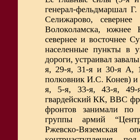
генерал-фельдмаршал Г.
Селижарово, севернее 
Волоколамска, южнее Ю
севернее и восточнее С
населенные пункты в у
дороги, устраивал завалы
я, 29-я, 31-я и 30-я А,
полковник И.С. Конев) и З
я, 5-я, 33-я, 43-я, 4
гвардейский КК, ВВС фро
фронтов занимали по
группы армий “Центр
Ржевско-Вяземская о
контрнаступления п