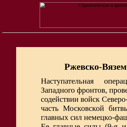
Ржевско-Вяземс
Наступательная опер
Западного фронтов, прове
содействии войск Северо
часть Московской бит
главных сил немецко-фа
Ее главные силы (9-я и