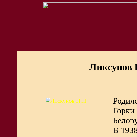
Ликcунов 
Родилс
Горк
Белору
В 193