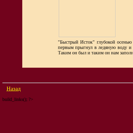
"Быстрый Исток" глубокой осенью 
первым прыгнул в ледяную воду и д
Таким он был и таким он нам заполн
Назад
build_links(); ?>