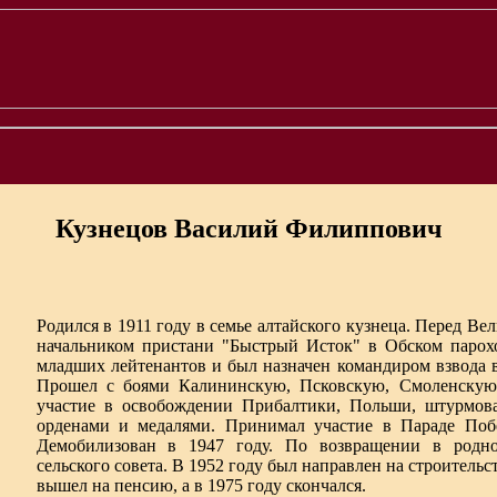
Кузнецов Василий Филиппович
Родился в 1911 году в семье алтайского кузнеца. Перед В
начальником пристани "Быстрый Исток" в Обском парохо
младших лейтенантов и был назначен командиром взвода 
Прошел с боями Калининскую, Псковскую, Смоленскую
участие в освобождении Прибалтики, Польши, штурмов
орденами и медалями. Принимал участие в Параде Поб
Демобилизован в 1947 году. По возвращении в родное
сельского совета. В 1952 году был направлен на строитель
вышел на пенсию, а в 1975 году скончался.