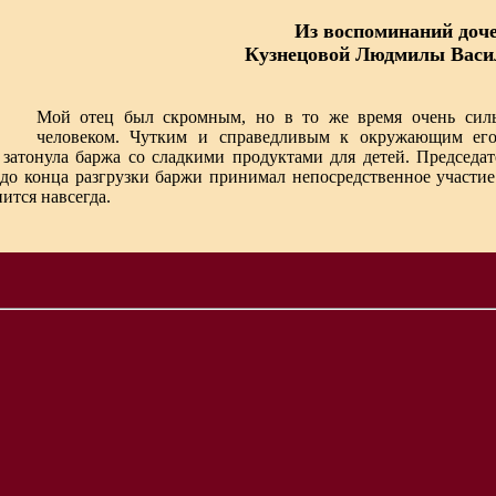
Из воспоминаний доч
Кузнецовой Людмилы Васи
Мой отец был скромным, но в то же время очень си
человеком. Чутким и справедливым к окружающим ег
затонула баржа со сладкими продуктами для детей. Председат
о конца разгрузки баржи принимал непосредственное участие 
ится навсегда.