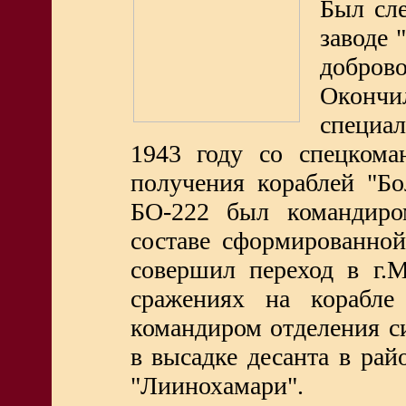
Был сл
заводе 
добров
Окончи
специа
1943 году со спецком
получения кораблей "Б
БО-222 был командиро
составе сформированно
совершил переход в г.
сражениях на корабл
командиром отделения с
в высадке десанта в ра
"Лиинохамари".