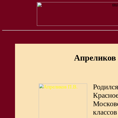
Апреликов
Родилс
Красно
Москов
классов