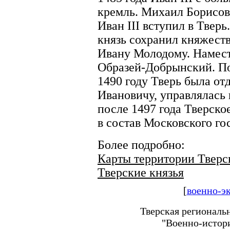
кремль. Михаил Борисови
Иван III вступил в Твер
князь сохранил княжеств
Ивану Молодому. Намест
Образей-Добрынский. По
1490 году Тверь была от
Ивановичу, управлялась 
после 1497 года Тверско
в состав Московского го
Более подробно:
Карты территории Тверск
Тверские князья
[
военно-э
Тверская региональ
"Военно-истор