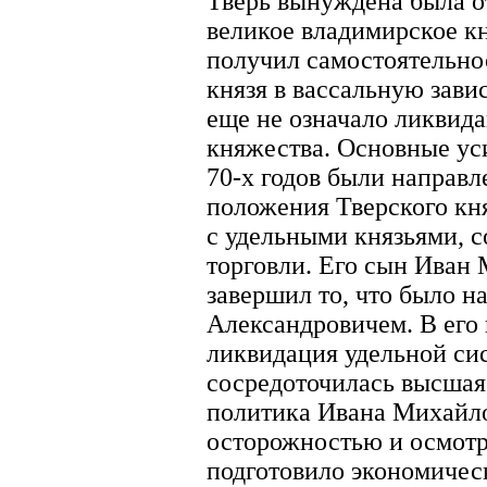
Тверь вынуждена была от
великое владимирское к
получил самостоятельнос
князя в вассальную зави
еще не означало ликвид
княжества. Основные уси
70-х годов были направл
положения Тверского кн
с удельными князьями, с
торговли. Его сын Иван 
завершил то, что было 
Александровичем. В его
ликвидация удельной сис
сосредоточилась высшая
политика Ивана Михайло
осторожностью и осмотр
подготовило экономичес