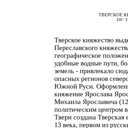
ТВЕРСКОЕ 
XIII - X
Тверское княжество выде
Переславского княжества
географическое положени
удобные водные пути, б
земель - привлекало сюд
опасных регионов северо
Южной Руси. Оформлени
княжение Ярослава Яросл
Михаила Ярославича (12
политическим центром в 1
Твери создана Тверская 
13 века, первом из русс