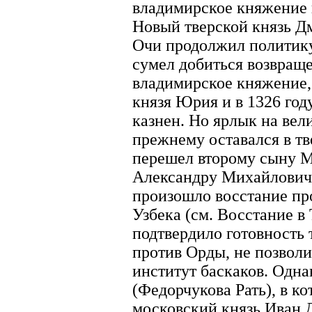
владимирское княжение
Новый тверской князь 
Очи продолжил политику 
сумел добиться возвращ
владимирское княжение, 
князя Юрия и в 1326 год
казнен. Но ярлык на вел
прежнему оставался в т
перешел второму сыну М
Александру Михайловичу.
произошло восстание пр
Узбека (см. Восстание в 
подтвердило готовность 
против Орды, не позволи
институт баскаков. Одна
(Федорчукова Рать), в к
московский князь Иван 