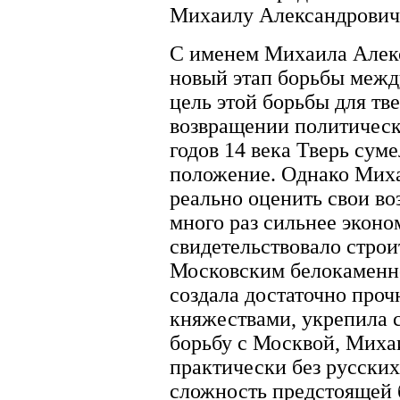
Михаилу Александровичу
С именем Михаила Алекса
новый этап борьбы межд
цель этой борьбы для тве
возвращении политическо
годов 14 века Тверь сум
положение. Однако Миха
реально оценить свои в
много раз сильнее эконо
свидетельствовало стро
Московским белокаменно
создала достаточно про
княжествами, укрепила 
борьбу с Москвой, Миха
практически без русских
сложность предстоящей б