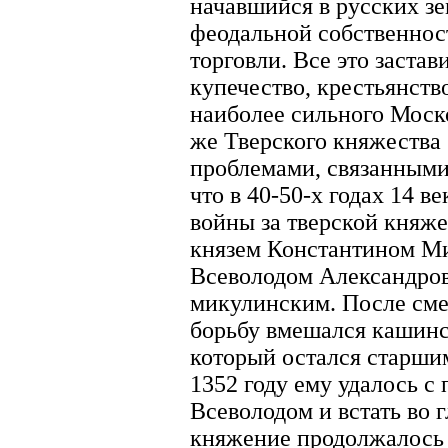
начавшийся в русских з
феодальной собственност
торговли. Все это застав
купечество, крестьянств
наиболее сильного Моск
же Тверского княжества
проблемами, связанными 
что в 40-50-х годах 14 
войны за тверской княж
князем Константином М
Всеволодом Александров
микулинским. После смер
борьбу вмешался кашинс
который остался старши
1352 году ему удалось 
Всеволодом и встать во 
княжение продолжалось 