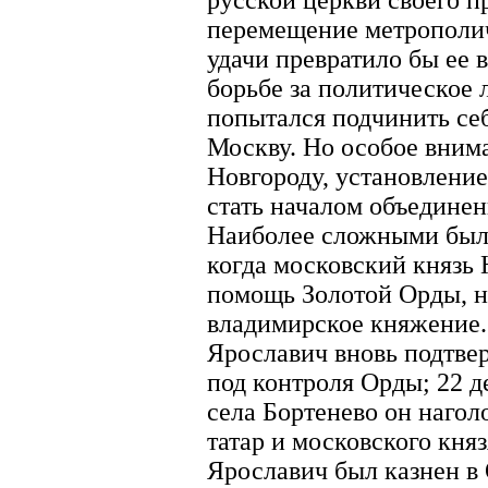
русской церкви своего п
перемещение метрополич
удачи превратило бы ее 
борьбе за политическое 
попытался подчинить се
Москву. Но особое вним
Новгороду, установление
стать началом объединен
Наиболее сложными был
когда московский князь
помощь Золотой Орды, на
владимирское княжение.
Ярославич вновь подтвер
под контроля Орды; 22 д
села Бортенево он нагол
татар и московского кня
Ярославич был казнен в 