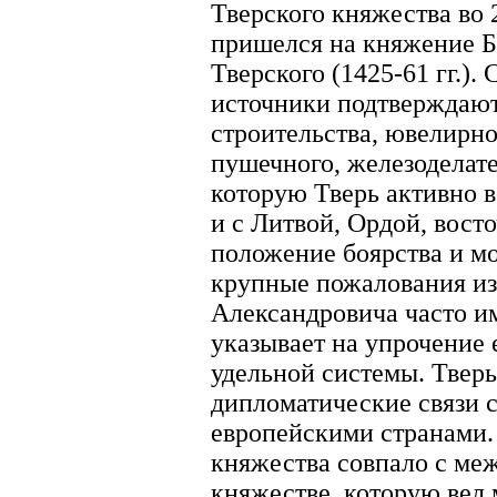
Тверского княжества во 
пришелся на княжение Б
Тверского (1425-61 гг.)
источники подтверждают 
строительства, ювелирно
пушечного, железоделате
которую Тверь активно в
и с Литвой, Ордой, вос
положение боярства и м
крупные пожалования из
Александровича часто и
указывает на упрочение
удельной системы. Твер
дипломатические связи с
европейскими странами.
княжества совпало с ме
княжестве, которую вел