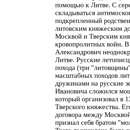
помощью к Литве. С сере
складываться антимоско
подкрепленный родствен
литовским княжеским до
Москвой и Тверским кн
кровопролитных войн. В
Александрович неоднокр
Литве. Русские летопис
похода (три "литовщины"
масштабных походов лит
дружинами на русские з
Ивановича сложился мощ
который организовал в 1
Тверского княжества. Ег
договора между Москвой
признал себя братом "мо