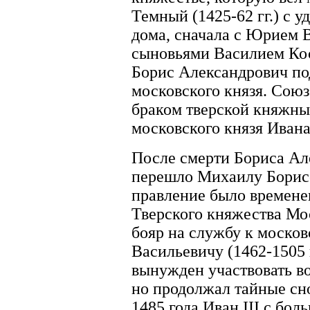
Темный (1425-62 гг.) с 
дома, сначала с Юрием В
сыновьями Василием Ко
Борис Александрович по
московского князя. Сою
браком тверской княжн
московского князя Ивана
После смерти Бориса Ал
перешло Михаилу Борисов
правление было времене
Тверского княжества Мос
бояр на службу к москов
Васильевичу (1462-1505 г
вынужден участвовать в
но продолжал тайные сн
1485 года Иван III с бо